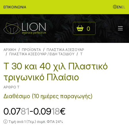
ΕΠΙΚΟΙΝΩΝΊΑ
EN
EL
0
ΑΡΧΙΚΉ
ΠΡΟΪΟΝΤΑ
ΠΛΑΣΤΙΚΑ ΑΞΕΣΟΥΑΡ
ΠΛΑΣΤΙΚΑ ΑΞΕΣΟΥΑΡ / ΕΙΔΗ ΤΑΞΙΔΙΟΥ
T
T 30 και 40 χιλ Πλαστικό
τριγωνικό Πλαίσιο
ΆΡΘΡΟ T
Διαθέσιμο (10 ημέρες παραγωγής)
0.07
81
-0.09
18
€
Τιμή ανά 1 (Τεμ.) συμπ. ΦΠΑ 24%