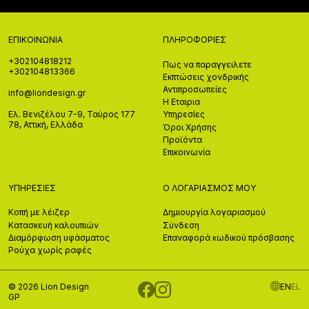
ΕΠΙΚΟΙΝΩΝΊΑ
ΠΛΗΡΟΦΟΡΊΕΣ
+302104818212
Πως να παραγγειλετε
+302104813366
Εκπτώσεις χονδρικής
Αντιπροσωπείες
info@liondesign.gr
Η Εταιρια
Ελ. Βενιζέλου 7-9, Ταύρος 177
Υπηρεσίες
78, Αττική, Ελλάδα
Όροι Χρήσης
Προϊόντα
Επικοινωνία
ΥΠΗΡΕΣΊΕΣ
Ο ΛΟΓΑΡΙΑΣΜΌΣ ΜΟΥ
Κοπή με λέιζερ
Δημιουργία λογαριασμού
Κατασκευή καλουπιών
Σύνδεση
Διαμόρφωση υφάσματος
Επαναφορά κωδικού πρόσβασης
Ρούχα χωρίς ραφές
© 2026 Lion Design
EN
EL
GP