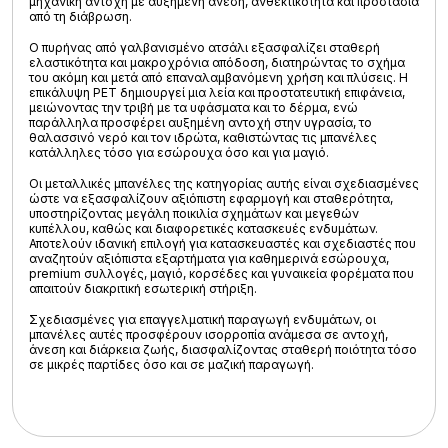
μηχανική αντοχή με αυξημένη άνεση, ανθεκτικότητα και προστασία
από τη διάβρωση.
Ο πυρήνας από γαλβανισμένο ατσάλι εξασφαλίζει σταθερή
ελαστικότητα και μακροχρόνια απόδοση, διατηρώντας το σχήμα
του ακόμη και μετά από επαναλαμβανόμενη χρήση και πλύσεις. Η
επικάλυψη PET δημιουργεί μια λεία και προστατευτική επιφάνεια,
μειώνοντας την τριβή με τα υφάσματα και το δέρμα, ενώ
παράλληλα προσφέρει αυξημένη αντοχή στην υγρασία, το
θαλασσινό νερό και τον ιδρώτα, καθιστώντας τις μπανέλες
κατάλληλες τόσο για εσώρουχα όσο και για μαγιό.
Οι μεταλλικές μπανέλες της κατηγορίας αυτής είναι σχεδιασμένες
ώστε να εξασφαλίζουν αξιόπιστη εφαρμογή και σταθερότητα,
υποστηρίζοντας μεγάλη ποικιλία σχημάτων και μεγεθών
κυπέλλου, καθώς και διαφορετικές κατασκευές ενδυμάτων.
Αποτελούν ιδανική επιλογή για κατασκευαστές και σχεδιαστές που
αναζητούν αξιόπιστα εξαρτήματα για καθημερινά εσώρουχα,
premium συλλογές, μαγιό, κορσέδες και γυναικεία φορέματα που
απαιτούν διακριτική εσωτερική στήριξη.
Σχεδιασμένες για επαγγελματική παραγωγή ενδυμάτων, οι
μπανέλες αυτές προσφέρουν ισορροπία ανάμεσα σε αντοχή,
άνεση και διάρκεια ζωής, διασφαλίζοντας σταθερή ποιότητα τόσο
σε μικρές παρτίδες όσο και σε μαζική παραγωγή.