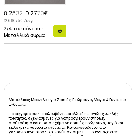
0.25
32
-0.27
70
€
12.66€ / 50 Ζεύγη
3/4 του πόντου -
Μεταλλικό σύρμα
Μεταλλικές Μπανέλες για Σουτιέν, Εσώρουχα, Μαγιό & Γυναικεία
Ενδύματα
Η κατηγορία αυτή περιλαμβάνει μεταλλικές μπανέλες υψηλής
ποιότητας, σχεδιασμένες για να προσφέρουν στήριξη,
σταθερότητα και σωστό σχήμα σε σουτιέν, εσώρουχα, μαγιό και
επιλεγμένα γυναικεία ενδύματα. Κατασκευάζονται από
γαλβανισμένο ατσάλι και καλύπτονται με PET, συνδυάζοντας