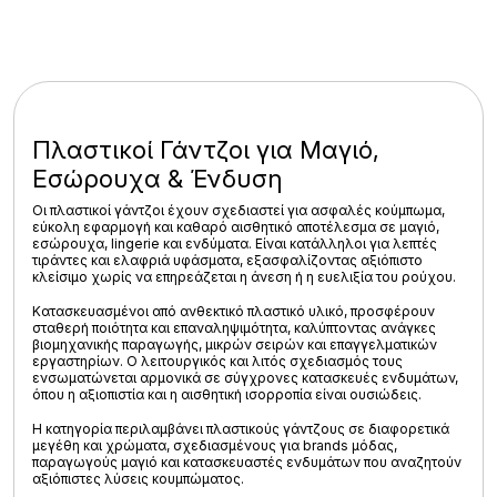
Πλαστικοί Γάντζοι για Μαγιό,
Εσώρουχα & Ένδυση
Οι
πλαστικοί γάντζοι
έχουν σχεδιαστεί για ασφαλές κούμπωμα,
εύκολη εφαρμογή και καθαρό αισθητικό αποτέλεσμα σε
μαγιό,
εσώρουχα, lingerie και ενδύματα
. Είναι κατάλληλοι για λεπτές
τιράντες και ελαφριά υφάσματα, εξασφαλίζοντας αξιόπιστο
κλείσιμο χωρίς να επηρεάζεται η άνεση ή η ευελιξία του ρούχου.
Κατασκευασμένοι από ανθεκτικό πλαστικό υλικό, προσφέρουν
σταθερή ποιότητα και επαναληψιμότητα, καλύπτοντας ανάγκες
βιομηχανικής παραγωγής, μικρών σειρών και επαγγελματικών
εργαστηρίων
. Ο λειτουργικός και λιτός σχεδιασμός τους
ενσωματώνεται αρμονικά σε σύγχρονες κατασκευές ενδυμάτων,
όπου η αξιοπιστία και η αισθητική ισορροπία είναι ουσιώδεις.
Η κατηγορία περιλαμβάνει πλαστικούς γάντζους σε διαφορετικά
μεγέθη και χρώματα, σχεδιασμένους για
brands μόδας,
παραγωγούς μαγιό και κατασκευαστές ενδυμάτων
που αναζητούν
αξιόπιστες λύσεις κουμπώματος.