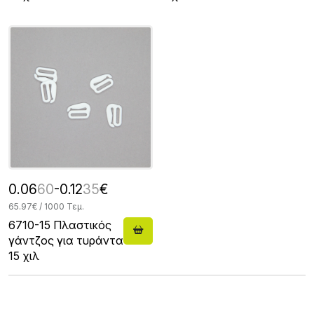
0.06
60
-0.12
35
€
65.97€ / 1000 Τεμ.
6710-15 Πλαστικός
γάντζος για τυράντα
15 χιλ