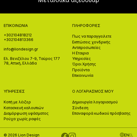
Μεταλλικα αξεσουαρ
ΕΠΙΚΟΙΝΩΝΊΑ
ΠΛΗΡΟΦΟΡΊΕΣ
+302104818212
Πως να παραγγειλετε
+302104813366
Εκπτώσεις χονδρικής
Αντιπροσωπείες
info@liondesign.gr
Η Εταιρια
Ελ. Βενιζέλου 7-9, Ταύρος 177
Υπηρεσίες
78, Αττική, Ελλάδα
Όροι Χρήσης
Προϊόντα
Επικοινωνία
ΥΠΗΡΕΣΊΕΣ
Ο ΛΟΓΑΡΙΑΣΜΌΣ ΜΟΥ
Κοπή με λέιζερ
Δημιουργία λογαριασμού
Κατασκευή καλουπιών
Σύνδεση
Διαμόρφωση υφάσματος
Επαναφορά κωδικού πρόσβασης
Ρούχα χωρίς ραφές
© 2026 Lion Design
EN
EL