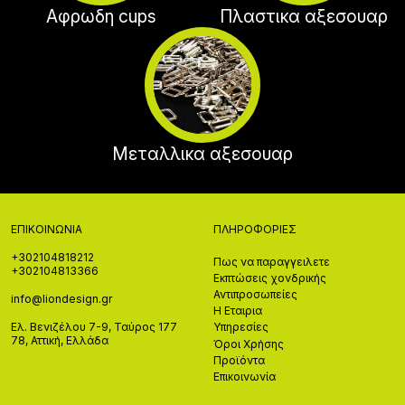
Αφρωδη cups
Πλαστικα αξεσουαρ
Μεταλλικα αξεσουαρ
ΕΠΙΚΟΙΝΩΝΊΑ
ΠΛΗΡΟΦΟΡΊΕΣ
+302104818212
Πως να παραγγειλετε
+302104813366
Εκπτώσεις χονδρικής
Αντιπροσωπείες
info@liondesign.gr
Η Εταιρια
Ελ. Βενιζέλου 7-9, Ταύρος 177
Υπηρεσίες
78, Αττική, Ελλάδα
Όροι Χρήσης
Προϊόντα
Επικοινωνία