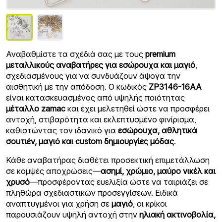
Αναβαθμίστε τα σχέδιά σας με τους
premium
μεταλλικούς αναβατήρες για εσώρουχα και μαγιό
,
σχεδιασμένους για να συνδυάζουν άψογα την
αισθητική με την απόδοση. Ο κωδικός
ZP3146-16AA
είναι κατασκευασμένος από υψηλής ποιότητας
μέταλλο zamac
και έχει μελετηθεί ώστε να προσφέρει
αντοχή, στιβαρότητα και εκλεπτυσμένο φινίρισμα,
καθιστώντας τον ιδανικό για
εσώρουχα, αθλητικά
σουτιέν, μαγιό και custom δημιουργίες μόδας
.
Κάθε αναβατήρας διαθέτει προσεκτική επιμετάλλωση
σε κομψές αποχρώσεις—
ασημί, χρώμιο, μαύρο νικέλ και
χρυσό
—προσφέροντας ευελιξία ώστε να ταιριάζει σε
πληθώρα σχεδιαστικών προσεγγίσεων. Ειδικά
αναπτυγμένοι για χρήση σε
μαγιό
, οι κρίκοι
παρουσιάζουν υψηλή αντοχή στην
ηλιακή ακτινοβολία,