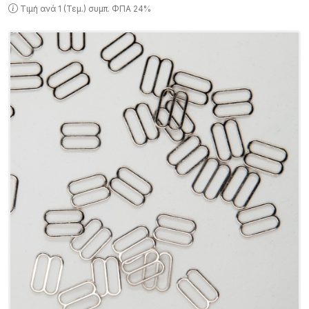
Τιμή ανά 1 (Τεμ.) συμπ. ΦΠΑ 24%