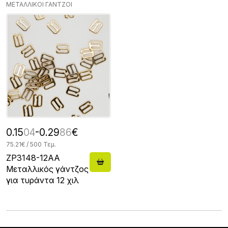
ΜΕΤΑΛΛΙΚΟΙ ΓΑΝΤΖΟΙ
0.15
04
-0.29
86
€
75.21€ / 500 Τεμ.
ZP3148-12AA
Μεταλλικός γάντζος
για τυράντα 12 χιλ