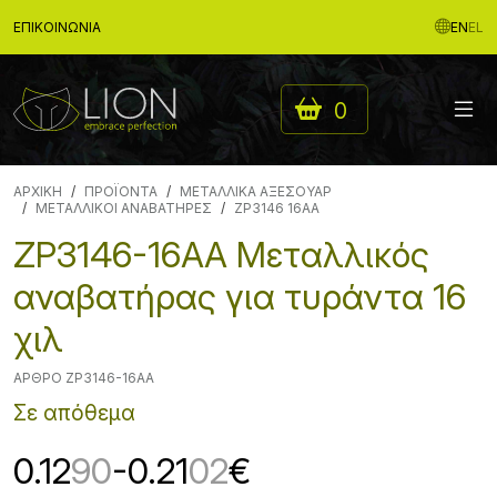
ΕΠΙΚΟΙΝΩΝΊΑ
EN
EL
0
ΑΡΧΙΚΉ
ΠΡΟΪΟΝΤΑ
ΜΕΤΑΛΛΙΚΑ ΑΞΕΣΟΥΑΡ
ΜΕΤΑΛΛΙΚΟΙ ΑΝΑΒΑΤΗΡΕΣ
ZP3146 16AA
ZP3146-16AA Μεταλλικός
αναβατήρας για τυράντα 16
χιλ
ΆΡΘΡΟ ZP3146-16AA
Σε απόθεμα
0.12
90
-0.21
02
€