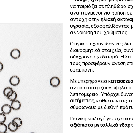
να ταιριάζει σε πληθώρα σ
αναπτυγμένοι για χρήση σ
αντοχή στην
ηλιακή ακτινο
υγρασία
, εξασφαλίζοντας 
αλλοίωση του χρώματος.
Oι κρίκοι έχουν ιδανικές δι
διακοσμητικά στοιχεία, συ
σύγχρονο σχεδιασμό. Η λεί
τους προσφέρουν άνεση στη
εφαρμογή.
Με υπερηφάνεια
κατασκευα
αντικατοπτρίζουν υψηλά π
λεπτομέρεια. Υπάρχει δυν
αιτήματος
, καθιστώντας τ
σύμφωνους με διεθνή πρότυ
Ιδανική επιλογή για σχεδι
αξιόπιστα μεταλλικά εξαρ