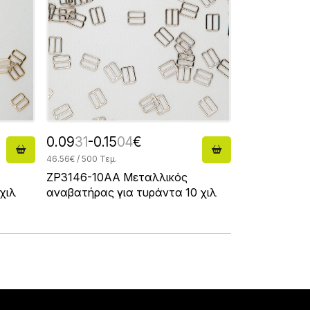
0.09
31
-0.15
04
€
46.56€ / 500 Τεμ.
ZP3146-10AA Μεταλλικός
χιλ
αναβατήρας για τυράντα 10 χιλ