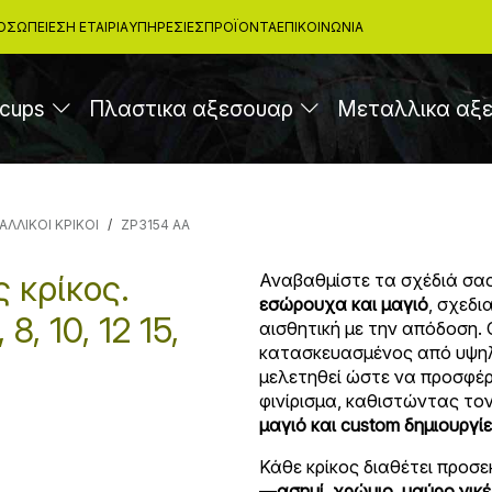
ΟΣΩΠΕΊΕΣ
Η ΕΤΑΙΡΙΑ
ΥΠΗΡΕΣΊΕΣ
ΠΡΟΪΌΝΤΑ
ΕΠΙΚΟΙΝΩΝΊΑ
cups
Πλαστικα αξεσουαρ
Μεταλλικα αξ
ΑΛΛΙΚΟΙ ΚΡΙΚΟΙ
ZP3154 AA
 κρίκος.
Αναβαθμίστε τα σχέδιά σα
εσώρουχα και μαγιό
, σχεδ
, 10, 12 15,
αισθητική με την απόδοση.
κατασκευασμένος από υψη
μελετηθεί ώστε να προσφέρ
φινίρισμα, καθιστώντας τον
μαγιό και custom δημιουργί
Κάθε κρίκος διαθέτει προσ
—
ασημί, χρώμιο, μαύρο νικ