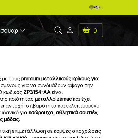
EN
EL
εσουαρ
0
ς με τους
premium μεταλλικούς κρίκους για
ιασμένους για να συνδυάζουν άψογα την
 Ο κωδικός
ZP3154-AA
είναι
λής ποιότητας
μέταλλο zamac
και έχει
ει αντοχή, στιβαρότητα και εκλεπτυσμένο
 ιδανικό για
εσώρουχα, αθλητικά σουτιέν,
ες μόδας
.
εκτική επιμετάλλωση σε κομψές αποχρώσεις
έλ και χρυσό
—προσφέροντας ευελιξία ώστε