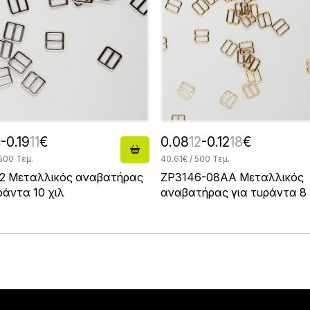
4
-0.19
11
€
0.08
12
-0.12
18
€
 500 Τεμ.
40.61€ / 500 Τεμ.
2 Μεταλλικός αναβατήρας
ZP3146-08AA Μεταλλικός
ράντα 10 χιλ
αναβατήρας για τυράντα 8 