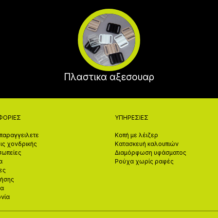
Πλαστικα αξεσουαρ
ΦΟΡΊΕΣ
ΥΠΗΡΕΣΊΕΣ
παραγγειλετε
Κοπή με λέιζερ
ις χονδρικής
Κατασκευή καλουπιών
σωπείες
Διαμόρφωση υφάσματος
α
Ρούχα χωρίς ραφές
ες
ρήσης
τα
ωνία