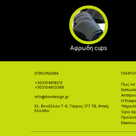
Αφρωδη cups
ΕΠΙΚΟΙΝΩΝΊΑ
ΠΛΗΡΟ
+302104818212
Πως να 
+302104813366
Εκπτώσε
Αντιπρο
info@liondesign.gr
Η Εταιρι
Ελ. Βενιζέλου 7-9, Ταύρος 177 78, Αττική,
Υπηρεσί
Ελλάδα
Όροι Χ
Προϊόν
Επικοιν