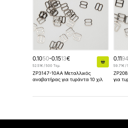
0.10
50
-0.15
13
€
0.11
9
52.51€ / 500 Τεμ.
59.71€ /
ZP3147-10AA Μεταλλικός
ZP208
αναβατήρας για τυράντα 10 χιλ
για τυ