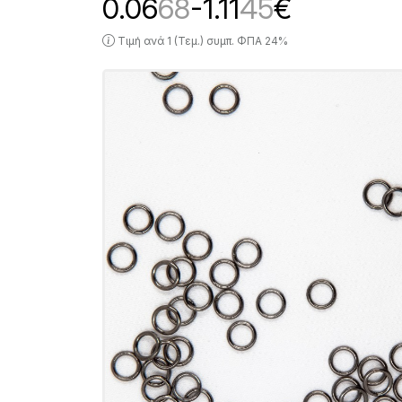
0.06
68
-1.11
45
€
Τιμή ανά 1 (Τεμ.) συμπ. ΦΠΑ 24%