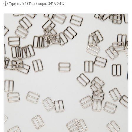
Τιμή ανά 1 (Τεμ.) συμπ. ΦΠΑ 24%