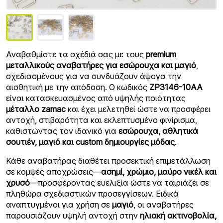
Αναβαθμίστε τα σχέδιά σας με τους
premium
μεταλλικούς αναβατήρες για εσώρουχα και μαγιό
,
σχεδιασμένους για να συνδυάζουν άψογα την
αισθητική με την απόδοση. Ο κωδικός
ZP3146-10AA
είναι κατασκευασμένος από υψηλής ποιότητας
μέταλλο zamac
και έχει μελετηθεί ώστε να προσφέρει
αντοχή, στιβαρότητα και εκλεπτυσμένο φινίρισμα,
καθιστώντας τον ιδανικό για
εσώρουχα, αθλητικά
σουτιέν, μαγιό και custom δημιουργίες μόδας
.
Κάθε αναβατήρας διαθέτει προσεκτική επιμετάλλωση
σε κομψές αποχρώσεις—
ασημί, χρώμιο, μαύρο νικέλ και
χρυσό
—προσφέροντας ευελιξία ώστε να ταιριάζει σε
πληθώρα σχεδιαστικών προσεγγίσεων. Ειδικά
αναπτυγμένοι για χρήση σε
μαγιό
, οι αναβατήρες
παρουσιάζουν υψηλή αντοχή στην
ηλιακή ακτινοβολία,