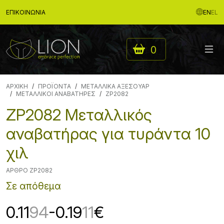
ΕΠΙΚΟΙΝΩΝΊΑ
EN
EL
0
ΑΡΧΙΚΉ
ΠΡΟΪΟΝΤΑ
ΜΕΤΑΛΛΙΚΑ ΑΞΕΣΟΥΑΡ
ΜΕΤΑΛΛΙΚΟΙ ΑΝΑΒΑΤΗΡΕΣ
ZP2082
ZP2082 Μεταλλικός
αναβατήρας για τυράντα 10
χιλ
ΆΡΘΡΟ ZP2082
Σε απόθεμα
0.11
94
-0.19
11
€