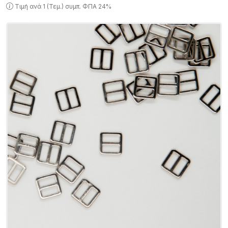
Τιμή ανά 1 (Τεμ.) συμπ. ΦΠΑ 24%