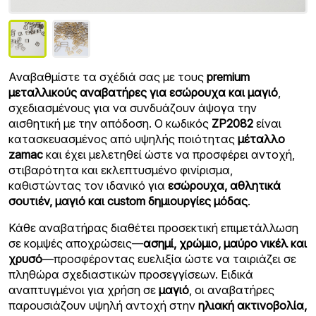
Αναβαθμίστε τα σχέδιά σας με τους
premium
μεταλλικούς αναβατήρες για εσώρουχα και μαγιό
,
σχεδιασμένους για να συνδυάζουν άψογα την
αισθητική με την απόδοση. Ο κωδικός
ZP2082
είναι
κατασκευασμένος από υψηλής ποιότητας
μέταλλο
zamac
και έχει μελετηθεί ώστε να προσφέρει αντοχή,
στιβαρότητα και εκλεπτυσμένο φινίρισμα,
καθιστώντας τον ιδανικό για
εσώρουχα, αθλητικά
σουτιέν, μαγιό και custom δημιουργίες μόδας
.
Κάθε αναβατήρας διαθέτει προσεκτική επιμετάλλωση
σε κομψές αποχρώσεις—
ασημί, χρώμιο, μαύρο νικέλ και
χρυσό
—προσφέροντας ευελιξία ώστε να ταιριάζει σε
πληθώρα σχεδιαστικών προσεγγίσεων. Ειδικά
αναπτυγμένοι για χρήση σε
μαγιό
, οι αναβατήρες
παρουσιάζουν υψηλή αντοχή στην
ηλιακή ακτινοβολία,