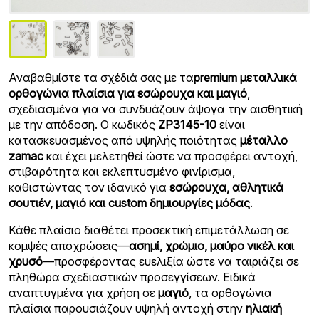
Αναβαθμίστε τα σχέδιά σας με τα
premium μεταλλικά
ορθογώνια πλαίσια για εσώρουχα και μαγιό
,
σχεδιασμένα για να συνδυάζουν άψογα την αισθητική
με την απόδοση. Ο κωδικός
ZP3145-10
είναι
κατασκευασμένος από υψηλής ποιότητας
μέταλλο
zamac
και έχει μελετηθεί ώστε να προσφέρει αντοχή,
στιβαρότητα και εκλεπτυσμένο φινίρισμα,
καθιστώντας τον ιδανικό για
εσώρουχα, αθλητικά
σουτιέν, μαγιό και custom δημιουργίες μόδας
.
Κάθε πλαίσιο διαθέτει προσεκτική επιμετάλλωση σε
κομψές αποχρώσεις—
ασημί, χρώμιο, μαύρο νικέλ και
χρυσό
—προσφέροντας ευελιξία ώστε να ταιριάζει σε
πληθώρα σχεδιαστικών προσεγγίσεων. Ειδικά
αναπτυγμένα για χρήση σε
μαγιό
, τα ορθογώνια
πλαίσια παρουσιάζουν υψηλή αντοχή στην
ηλιακή