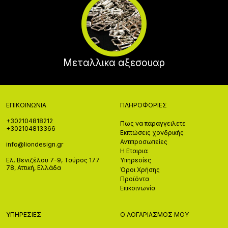
Μεταλλικα αξεσουαρ
ΕΠΙΚΟΙΝΩΝΊΑ
ΠΛΗΡΟΦΟΡΊΕΣ
+302104818212
Πως να παραγγειλετε
+302104813366
Εκπτώσεις χονδρικής
Αντιπροσωπείες
info@liondesign.gr
Η Εταιρια
Ελ. Βενιζέλου 7-9, Ταύρος 177
Υπηρεσίες
78, Αττική, Ελλάδα
Όροι Χρήσης
Προϊόντα
Επικοινωνία
ΥΠΗΡΕΣΊΕΣ
Ο ΛΟΓΑΡΙΑΣΜΌΣ ΜΟΥ