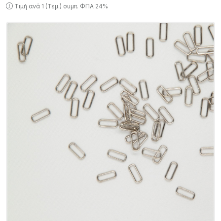
Τιμή ανά 1 (Τεμ.) συμπ. ΦΠΑ 24%