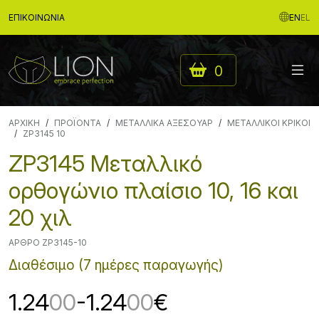
ΕΠΙΚΟΙΝΩΝΊΑ
EN
EL
0
ΑΡΧΙΚΉ
ΠΡΟΪΟΝΤΑ
ΜΕΤΑΛΛΙΚΑ ΑΞΕΣΟΥΑΡ
ΜΕΤΑΛΛΙΚΟΙ ΚΡΙΚΟΙ
ZP3145 10
ZP3145 Μεταλλικό
ορθογώνιο πλαίσιο 10, 16 και
20 χιλ
ΆΡΘΡΟ ZP3145-10
Διαθέσιμο (7 ημέρες παραγωγής)
1.24
00
-1.24
00
€