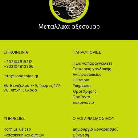
Μεταλλικα αξεσουαρ
ΕΠΙΚΟΙΝΩΝΊΑ
ΠΛΗΡΟΦΟΡΊΕΣ
+302104818212
Πως να παραγγειλετε
+302104813366
Εκπτώσεις χονδρικής
Αντιπροσωπείες
info@liondesign.gr
Η Εταιρια
Ελ. Βενιζέλου 7-9, Ταύρος 177
Υπηρεσίες
78, Αττική, Ελλάδα
Όροι Χρήσης
Προϊόντα
Επικοινωνία
ΥΠΗΡΕΣΊΕΣ
Ο ΛΟΓΑΡΙΑΣΜΌΣ ΜΟΥ
Κοπή με λέιζερ
Δημιουργία λογαριασμού
Κατασκευή καλουπιών
Σύνδεση