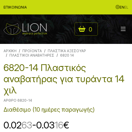
ΕΠΙΚΟΙΝΩΝΊΑ
EN
EL
0
ΑΡΧΙΚΉ
ΠΡΟΪΟΝΤΑ
ΠΛΑΣΤΙΚΑ ΑΞΕΣΟΥΑΡ
ΠΛΑΣΤΙΚΟΙ ΑΝΑΒΑΤΗΡΕΣ
6820 14
6820-14 Πλαστικός
αναβατήρας για τυράντα 14
χιλ
ΆΡΘΡΟ 6820-14
Διαθέσιμο (10 ημέρες παραγωγής)
0.02
63
-0.03
16
€