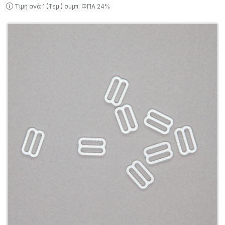
Τιμή ανά 1 (Τεμ.) συμπ. ΦΠΑ 24%