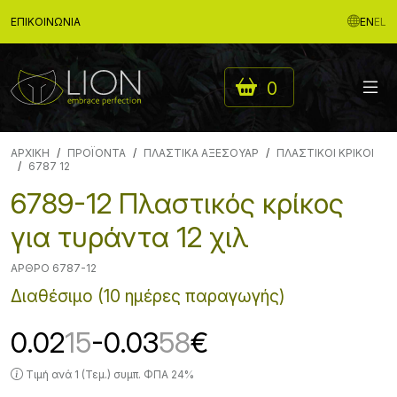
ΕΠΙΚΟΙΝΩΝΊΑ
EN
EL
0
ΑΡΧΙΚΉ
ΠΡΟΪΟΝΤΑ
ΠΛΑΣΤΙΚΑ ΑΞΕΣΟΥΑΡ
ΠΛΑΣΤΙΚΟΙ ΚΡΙΚΟΙ
6787 12
6789-12 Πλαστικός κρίκος
για τυράντα 12 χιλ
ΆΡΘΡΟ 6787-12
Διαθέσιμο (10 ημέρες παραγωγής)
0.02
15
-0.03
58
€
Τιμή ανά 1 (Τεμ.) συμπ. ΦΠΑ 24%