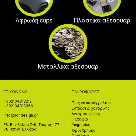
Αφρωδη cups
Πλαστικα αξεσουαρ
Μεταλλικα αξεσουαρ
ΕΠΙΚΟΙΝΩΝΊΑ
ΠΛΗΡΟΦΟΡΊΕΣ
+302104818212
Πως να παραγγειλετε
+302104813366
Εκπτώσεις χονδρικής
Αντιπροσωπείες
info@liondesign.gr
Η Εταιρια
Ελ. Βενιζέλου 7-9, Ταύρος 177
Υπηρεσίες
78, Αττική, Ελλάδα
Όροι Χρήσης
Προϊόντα