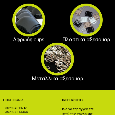
Αφρωδη cups
Πλαστικα αξεσουαρ
Μεταλλικα αξεσουαρ
ΕΠΙΚΟΙΝΩΝΊΑ
ΠΛΗΡΟΦΟΡΊΕΣ
+302104818212
Πως να παραγγειλετε
+302104813366
Εκπτώσεις χονδρικής