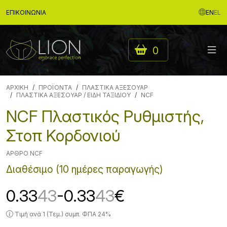
ΕΠΙΚΟΙΝΩΝΊΑ
EN
EL
0
ΑΡΧΙΚΉ
ΠΡΟΪΟΝΤΑ
ΠΛΑΣΤΙΚΑ ΑΞΕΣΟΥΑΡ
ΠΛΑΣΤΙΚΑ ΑΞΕΣΟΥΑΡ / ΕΙΔΗ ΤΑΞΙΔΙΟΥ
NCF
NCF Πλαστικός Ρυθμιστής,
Στοπ Κορδονιού
ΆΡΘΡΟ NCF
Διαθέσιμο (10 ημέρες παραγωγής)
0.33
43
-0.33
43
€
Τιμή ανά 1 (Τεμ.) συμπ. ΦΠΑ 24%