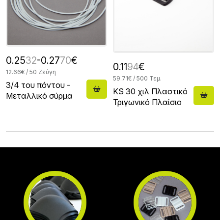
0.25
32
-0.27
70
€
0.11
94
€
12.66€ / 50 Ζεύγη
59.71€ / 500 Τεμ.
3/4 του πόντου -
KS 30 χιλ Πλαστικό
Μεταλλικό σύρμα
Τριγωνικό Πλαίσιο