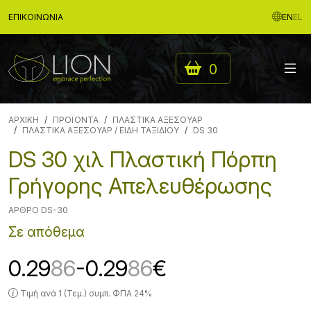
ΕΠΙΚΟΙΝΩΝΊΑ
EN
EL
0
ΑΡΧΙΚΉ
ΠΡΟΪΟΝΤΑ
ΠΛΑΣΤΙΚΑ ΑΞΕΣΟΥΑΡ
ΠΛΑΣΤΙΚΑ ΑΞΕΣΟΥΑΡ / ΕΙΔΗ ΤΑΞΙΔΙΟΥ
DS 30
DS 30 χιλ Πλαστική Πόρπη
Γρήγορης Απελευθέρωσης
ΆΡΘΡΟ DS-30
Σε απόθεμα
0.29
86
-0.29
86
€
Τιμή ανά 1 (Τεμ.) συμπ. ΦΠΑ 24%