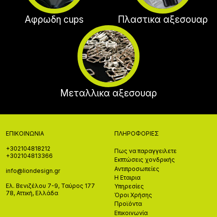
Αφρωδη cups
Πλαστικα αξεσουαρ
Μεταλλικα αξεσουαρ
ΕΠΙΚΟΙΝΩΝΊΑ
ΠΛΗΡΟΦΟΡΊΕΣ
+302104818212
Πως να παραγγειλετε
+302104813366
Εκπτώσεις χονδρικής
Αντιπροσωπείες
info@liondesign.gr
Η Εταιρια
Ελ. Βενιζέλου 7-9, Ταύρος 177
Υπηρεσίες
78, Αττική, Ελλάδα
Όροι Χρήσης
Προϊόντα
Επικοινωνία