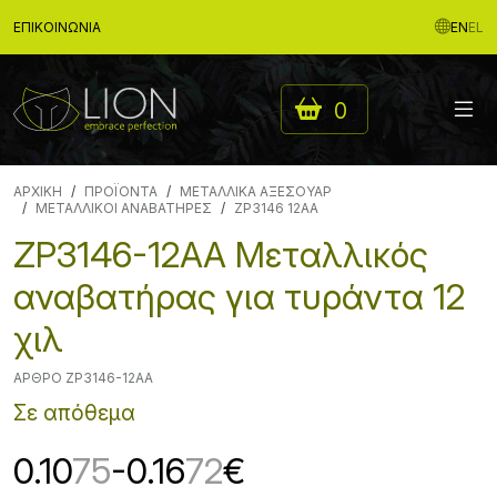
ΕΠΙΚΟΙΝΩΝΊΑ
EN
EL
0
ΑΡΧΙΚΉ
ΠΡΟΪΟΝΤΑ
ΜΕΤΑΛΛΙΚΑ ΑΞΕΣΟΥΑΡ
ΜΕΤΑΛΛΙΚΟΙ ΑΝΑΒΑΤΗΡΕΣ
ZP3146 12AA
ZP3146-12AA Μεταλλικός
αναβατήρας για τυράντα 12
χιλ
ΆΡΘΡΟ ZP3146-12AA
Σε απόθεμα
0.10
75
-0.16
72
€