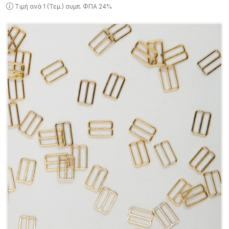
Τιμή ανά 1 (Τεμ.) συμπ. ΦΠΑ 24%