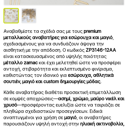
Αναβαθμίστε τα σχέδιά σας με τους
premium
μεταλλικούς αναβατήρες για εσώρουχα και μαγιό
,
σχεδιασμένους για να συνδυάζουν άψογα την
αισθητική με την απόδοση. Ο κωδικός
ZP3146-12AA
είναι κατασκευασμένος από υψηλής ποιότητας
μέταλλο zamac
και έχει μελετηθεί ώστε να προσφέρει
αντοχή, στιβαρότητα και εκλεπτυσμένο φινίρισμα,
καθιστώντας τον ιδανικό για
εσώρουχα, αθλητικά
σουτιέν, μαγιό και custom δημιουργίες μόδας
.
Κάθε αναβατήρας διαθέτει προσεκτική επιμετάλλωση
σε κομψές αποχρώσεις—
ασημί, χρώμιο, μαύρο νικέλ και
χρυσό
—προσφέροντας ευελιξία ώστε να ταιριάζει σε
πληθώρα σχεδιαστικών προσεγγίσεων. Ειδικά
αναπτυγμένοι για χρήση σε
μαγιό
, οι αναβατήρες
παρουσιάζουν υψηλή αντοχή στην
ηλιακή ακτινοβολία,