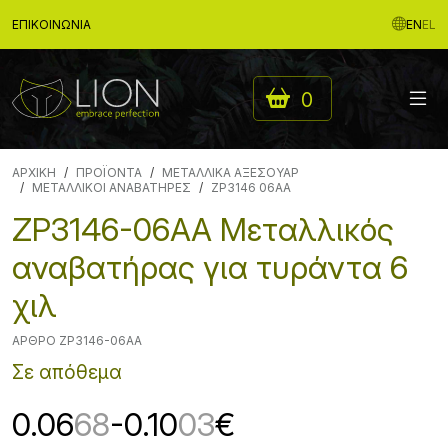
ΕΠΙΚΟΙΝΩΝΊΑ
EN
EL
0
ΑΡΧΙΚΉ
ΠΡΟΪΟΝΤΑ
ΜΕΤΑΛΛΙΚΑ ΑΞΕΣΟΥΑΡ
ΜΕΤΑΛΛΙΚΟΙ ΑΝΑΒΑΤΗΡΕΣ
ZP3146 06AA
ZP3146-06AA Μεταλλικός
αναβατήρας για τυράντα 6
χιλ
ΆΡΘΡΟ ZP3146-06AA
Σε απόθεμα
0.06
68
-0.10
03
€