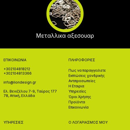
Μεταλλικα αξεσουαρ
ΕΠΙΚΟΙΝΩΝΊΑ
ΠΛΗΡΟΦΟΡΊΕΣ
+302104818212
Πως να παραγγειλετε
+302104813366
Εκπτώσεις χονδρικής
Αντιπροσωπείες
info@liondesign.gr
Η Εταιρια
Ελ. Βενιζέλου 7-9, Ταύρος 177
Υπηρεσίες
78, Αττική, Ελλάδα
Όροι Χρήσης
Προϊόντα
Επικοινωνία
ΥΠΗΡΕΣΊΕΣ
Ο ΛΟΓΑΡΙΑΣΜΌΣ ΜΟΥ