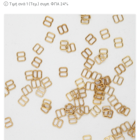
Τιμή ανά 1 (Τεμ.) συμπ. ΦΠΑ 24%