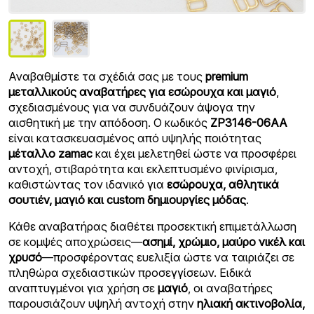
Αναβαθμίστε τα σχέδιά σας με τους
premium
μεταλλικούς αναβατήρες για εσώρουχα και μαγιό
,
σχεδιασμένους για να συνδυάζουν άψογα την
αισθητική με την απόδοση. Ο κωδικός
ZP3146-06AA
είναι κατασκευασμένος από υψηλής ποιότητας
μέταλλο zamac
και έχει μελετηθεί ώστε να προσφέρει
αντοχή, στιβαρότητα και εκλεπτυσμένο φινίρισμα,
καθιστώντας τον ιδανικό για
εσώρουχα, αθλητικά
σουτιέν, μαγιό και custom δημιουργίες μόδας
.
Κάθε αναβατήρας διαθέτει προσεκτική επιμετάλλωση
σε κομψές αποχρώσεις—
ασημί, χρώμιο, μαύρο νικέλ και
χρυσό
—προσφέροντας ευελιξία ώστε να ταιριάζει σε
πληθώρα σχεδιαστικών προσεγγίσεων. Ειδικά
αναπτυγμένοι για χρήση σε
μαγιό
, οι αναβατήρες
παρουσιάζουν υψηλή αντοχή στην
ηλιακή ακτινοβολία,