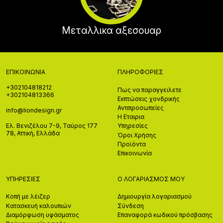
Μεταλλικα αξεσουαρ
ΕΠΙΚΟΙΝΩΝΊΑ
ΠΛΗΡΟΦΟΡΊΕΣ
+302104818212
Πως να παραγγειλετε
+302104813366
Εκπτώσεις χονδρικής
Αντιπροσωπείες
info@liondesign.gr
Η Εταιρια
Ελ. Βενιζέλου 7-9, Ταύρος 177
Υπηρεσίες
78, Αττική, Ελλάδα
Όροι Χρήσης
Προϊόντα
Επικοινωνία
ΥΠΗΡΕΣΊΕΣ
Ο ΛΟΓΑΡΙΑΣΜΌΣ ΜΟΥ
Κοπή με λέιζερ
Δημιουργία λογαριασμού
Κατασκευή καλουπιών
Σύνδεση
Διαμόρφωση υφάσματος
Επαναφορά κωδικού πρόσβασης