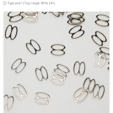
Τιμή ανά 1 (Τεμ.) συμπ. ΦΠΑ 24%