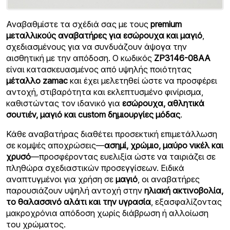
Αναβαθμίστε τα σχέδιά σας με τους
premium
μεταλλικούς αναβατήρες για εσώρουχα και μαγιό
,
σχεδιασμένους για να συνδυάζουν άψογα την
αισθητική με την απόδοση. Ο κωδικός
ZP3146-08AA
είναι κατασκευασμένος από υψηλής ποιότητας
μέταλλο zamac
και έχει μελετηθεί ώστε να προσφέρει
αντοχή, στιβαρότητα και εκλεπτυσμένο φινίρισμα,
καθιστώντας τον ιδανικό για
εσώρουχα, αθλητικά
σουτιέν, μαγιό και custom δημιουργίες μόδας
.
Κάθε αναβατήρας διαθέτει προσεκτική επιμετάλλωση
σε κομψές αποχρώσεις—
ασημί, χρώμιο, μαύρο νικέλ και
χρυσό
—προσφέροντας ευελιξία ώστε να ταιριάζει σε
πληθώρα σχεδιαστικών προσεγγίσεων. Ειδικά
αναπτυγμένοι για χρήση σε
μαγιό
, οι αναβατήρες
παρουσιάζουν υψηλή αντοχή στην
ηλιακή ακτινοβολία,
το θαλασσινό αλάτι και την υγρασία
, εξασφαλίζοντας
μακροχρόνια απόδοση χωρίς διάβρωση ή αλλοίωση
του χρώματος.