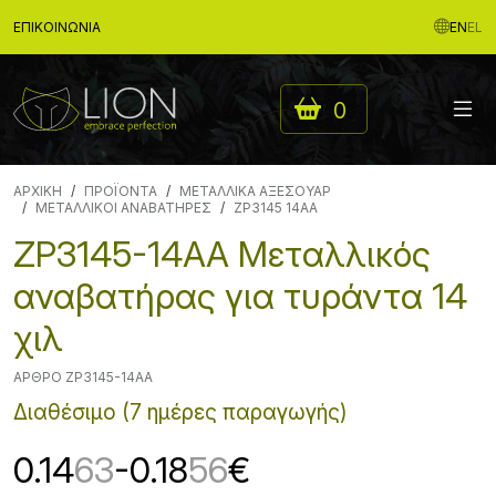
ΕΠΙΚΟΙΝΩΝΊΑ
EN
EL
0
ΑΡΧΙΚΉ
ΠΡΟΪΟΝΤΑ
ΜΕΤΑΛΛΙΚΑ ΑΞΕΣΟΥΑΡ
ΜΕΤΑΛΛΙΚΟΙ ΑΝΑΒΑΤΗΡΕΣ
ZP3145 14AA
ZP3145-14AA Μεταλλικός
αναβατήρας για τυράντα 14
χιλ
ΆΡΘΡΟ ZP3145-14AA
Διαθέσιμο (7 ημέρες παραγωγής)
0.14
63
-0.18
56
€