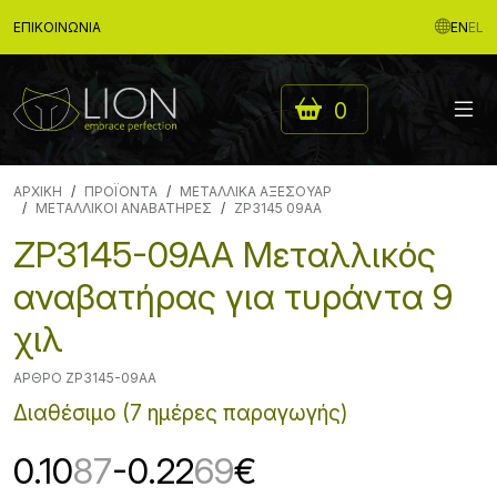
ΕΠΙΚΟΙΝΩΝΊΑ
EN
EL
0
ΑΡΧΙΚΉ
ΠΡΟΪΟΝΤΑ
ΜΕΤΑΛΛΙΚΑ ΑΞΕΣΟΥΑΡ
ΜΕΤΑΛΛΙΚΟΙ ΑΝΑΒΑΤΗΡΕΣ
ZP3145 09AA
ZP3145-09AA Μεταλλικός
αναβατήρας για τυράντα 9
χιλ
ΆΡΘΡΟ ZP3145-09AA
Διαθέσιμο (7 ημέρες παραγωγής)
0.10
87
-0.22
69
€