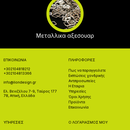
Μεταλλικα αξεσουαρ
ΕΠΙΚΟΙΝΩΝΊΑ
ΠΛΗΡΟΦΟΡΊΕΣ
+302104818212
Πως να παραγγειλετε
+302104813366
Εκπτώσεις χονδρικής
Αντιπροσωπείες
info@liondesign.gr
Η Εταιρια
Ελ. Βενιζέλου 7-9, Ταύρος 177
Υπηρεσίες
78, Αττική, Ελλάδα
Όροι Χρήσης
Προϊόντα
Επικοινωνία
ΥΠΗΡΕΣΊΕΣ
Ο ΛΟΓΑΡΙΑΣΜΌΣ ΜΟΥ