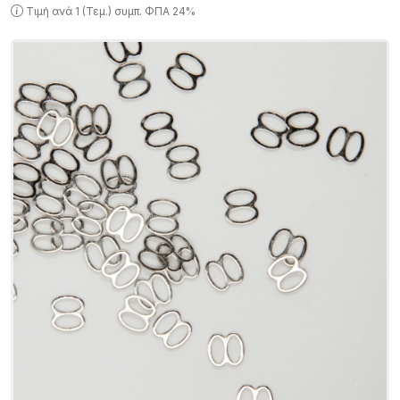
Τιμή ανά 1 (Τεμ.) συμπ. ΦΠΑ 24%