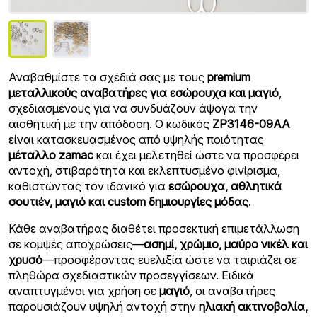
Αναβαθμίστε τα σχέδιά σας με τους
premium
μεταλλικούς αναβατήρες για εσώρουχα και μαγιό
,
σχεδιασμένους για να συνδυάζουν άψογα την
αισθητική με την απόδοση. Ο κωδικός
ZP3146-09AA
είναι κατασκευασμένος από υψηλής ποιότητας
μέταλλο zamac
και έχει μελετηθεί ώστε να προσφέρει
αντοχή, στιβαρότητα και εκλεπτυσμένο φινίρισμα,
καθιστώντας τον ιδανικό για
εσώρουχα, αθλητικά
σουτιέν, μαγιό και custom δημιουργίες μόδας
.
Κάθε αναβατήρας διαθέτει προσεκτική επιμετάλλωση
σε κομψές αποχρώσεις—
ασημί, χρώμιο, μαύρο νικέλ και
χρυσό
—προσφέροντας ευελιξία ώστε να ταιριάζει σε
πληθώρα σχεδιαστικών προσεγγίσεων. Ειδικά
αναπτυγμένοι για χρήση σε
μαγιό
, οι αναβατήρες
παρουσιάζουν υψηλή αντοχή στην
ηλιακή ακτινοβολία,