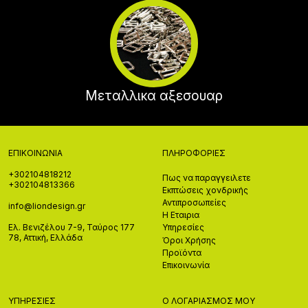
Μεταλλικα αξεσουαρ
ΕΠΙΚΟΙΝΩΝΊΑ
ΠΛΗΡΟΦΟΡΊΕΣ
+302104818212
Πως να παραγγειλετε
+302104813366
Εκπτώσεις χονδρικής
Αντιπροσωπείες
info@liondesign.gr
Η Εταιρια
Ελ. Βενιζέλου 7-9, Ταύρος 177
Υπηρεσίες
78, Αττική, Ελλάδα
Όροι Χρήσης
Προϊόντα
Επικοινωνία
ΥΠΗΡΕΣΊΕΣ
Ο ΛΟΓΑΡΙΑΣΜΌΣ ΜΟΥ