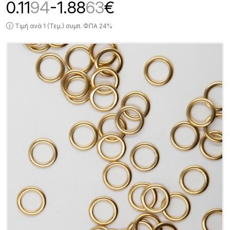
0.11
94
-1.88
63
€
Τιμή ανά 1 (Τεμ.) συμπ. ΦΠΑ 24%