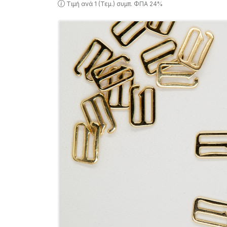
Τιμή ανά 1 (Τεμ.) συμπ. ΦΠΑ 24%