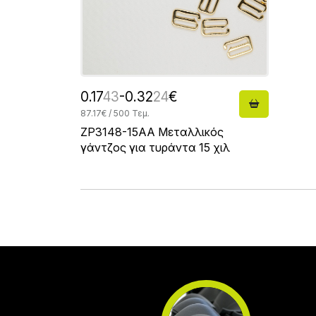
0.17
43
-0.32
24
€
87.17€ / 500 Τεμ.
ZP3148-15AA Μεταλλικός
γάντζος για τυράντα 15 χιλ