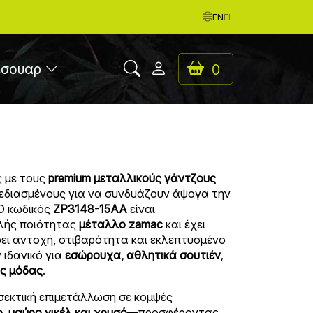
EN
EL
εσουαρ
0
ς με τους
premium μεταλλικούς γάντζους
χεδιασμένους για να συνδυάζουν άψογα την
 Ο κωδικός
ZP3148-15AA
είναι
λής ποιότητας
μέταλλο zamac
και έχει
ει αντοχή, στιβαρότητα και εκλεπτυσμένο
 ιδανικό για
εσώρουχα, αθλητικά σουτιέν,
ες μόδας
.
σεκτική επιμετάλλωση σε κομψές
ο, μαύρο νικέλ και χρυσό
—προσφέροντας