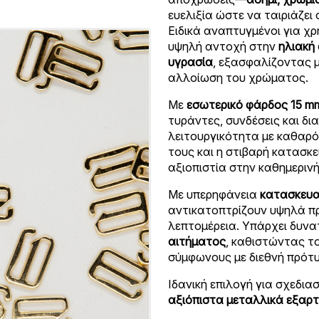
ευελιξία ώστε να ταιριάζε
Ειδικά αναπτυγμένοι για χ
υψηλή αντοχή στην
ηλιακή 
υγρασία
, εξασφαλίζοντας 
αλλοίωση του χρώματος.
Με
εσωτερικό φάρδος 15 m
τυράντες, συνδέσεις και δι
λειτουργικότητα με καθαρό
τους και η στιβαρή κατασκ
αξιοπιστία στην καθημεριν
Με υπερηφάνεια
κατασκευα
αντικατοπτρίζουν υψηλά π
λεπτομέρεια. Υπάρχει δυν
αιτήματος
, καθιστώντας τ
σύμφωνους με διεθνή πρότυ
Ιδανική επιλογή για σχεδι
αξιόπιστα μεταλλικά εξαρ