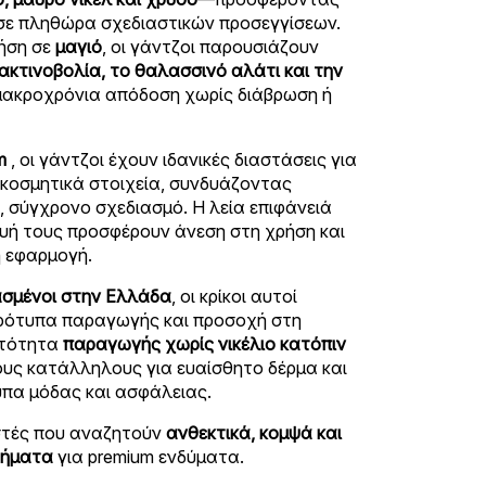
ι σε πληθώρα σχεδιαστικών προσεγγίσεων.
ρήση σε
μαγιό
, οι γάντζοι παρουσιάζουν
ακτινοβολία, το θαλασσινό αλάτι και την
μακροχρόνια απόδοση χωρίς διάβρωση ή
m
, οι γάντζοι έχουν ιδανικές διαστάσεις για
ακοσμητικά στοιχεία, συνδυάζοντας
, σύγχρονο σχεδιασμό. Η λεία επιφάνειά
ευή τους προσφέρουν άνεση στη χρήση και
ή εφαρμογή.
σμένοι στην Ελλάδα
, οι κρίκοι αυτοί
ρότυπα παραγωγής και προσοχή στη
ατότητα
παραγωγής χωρίς νικέλιο κατόπιν
ους κατάλληλους για ευαίσθητο δέρμα και
πα μόδας και ασφάλειας.
αστές που αναζητούν
ανθεκτικά, κομψά και
τήματα
για premium ενδύματα.