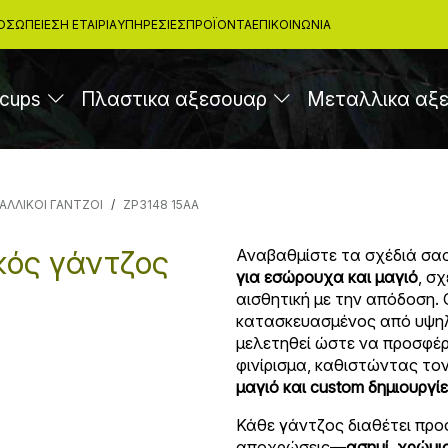
ΟΣΩΠΕΊΕΣ
Η ΕΤΑΙΡΙΑ
ΥΠΗΡΕΣΊΕΣ
ΠΡΟΪΌΝΤΑ
ΕΠΙΚΟΙΝΩΝΊΑ
cups
Πλαστικα αξεσουαρ
Μεταλλικα αξ
ΑΛΛΙΚΟΙ ΓΑΝΤΖΟΙ
ZP3148 15AA
κός γάντζος
Αναβαθμίστε τα σχέδιά σα
για εσώρουχα και μαγιό
, σ
αισθητική με την απόδοση.
κατασκευασμένος από υψη
μελετηθεί ώστε να προσφέρ
φινίρισμα, καθιστώντας τον
μαγιό και custom δημιουργί
Κάθε γάντζος διαθέτει προ
αποχρώσεις—
ασημί, χρώμι