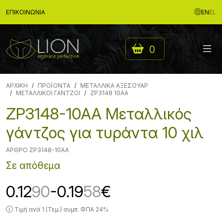
ΕΠΙΚΟΙΝΩΝΊΑ
EN
EL
0
ΑΡΧΙΚΉ
ΠΡΟΪΟΝΤΑ
ΜΕΤΑΛΛΙΚΑ ΑΞΕΣΟΥΑΡ
ΜΕΤΑΛΛΙΚΟΙ ΓΑΝΤΖΟΙ
ZP3148 10AA
ZP3148-10AA Μεταλλικός
γάντζος για τυράντα 10 χιλ
ΆΡΘΡΟ ZP3148-10AA
Σε απόθεμα
0.12
90
-0.19
58
€
Τιμή ανά 1 (Τεμ.) συμπ. ΦΠΑ 24%