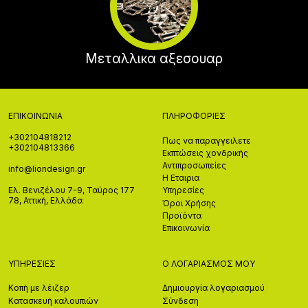
Μεταλλικα αξεσουαρ
ΕΠΙΚΟΙΝΩΝΊΑ
ΠΛΗΡΟΦΟΡΊΕΣ
+302104818212
Πως να παραγγειλετε
+302104813366
Εκπτώσεις χονδρικής
Αντιπροσωπείες
info@liondesign.gr
Η Εταιρια
Ελ. Βενιζέλου 7-9, Ταύρος 177
Υπηρεσίες
78, Αττική, Ελλάδα
Όροι Χρήσης
Προϊόντα
Επικοινωνία
ΥΠΗΡΕΣΊΕΣ
Ο ΛΟΓΑΡΙΑΣΜΌΣ ΜΟΥ
Κοπή με λέιζερ
Δημιουργία λογαριασμού
Κατασκευή καλουπιών
Σύνδεση