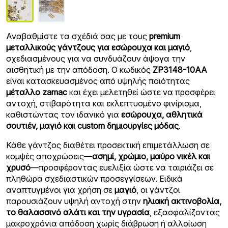
Αναβαθμίστε τα σχέδιά σας με τους
premium
μεταλλικούς γάντζους για εσώρουχα και μαγιό
,
σχεδιασμένους για να συνδυάζουν άψογα την
αισθητική με την απόδοση. Ο κωδικός
ZP3148-10AA
είναι κατασκευασμένος από υψηλής ποιότητας
μέταλλο zamac
και έχει μελετηθεί ώστε να προσφέρει
αντοχή, στιβαρότητα και εκλεπτυσμένο φινίρισμα,
καθιστώντας τον ιδανικό για
εσώρουχα, αθλητικά
σουτιέν, μαγιό και custom δημιουργίες μόδας
.
Κάθε γάντζος διαθέτει προσεκτική επιμετάλλωση σε
κομψές αποχρώσεις—
ασημί, χρώμιο, μαύρο νικέλ και
χρυσό
—προσφέροντας ευελιξία ώστε να ταιριάζει σε
πληθώρα σχεδιαστικών προσεγγίσεων. Ειδικά
αναπτυγμένοι για χρήση σε
μαγιό
, οι γάντζοι
παρουσιάζουν υψηλή αντοχή στην
ηλιακή ακτινοβολία,
το θαλασσινό αλάτι και την υγρασία
, εξασφαλίζοντας
μακροχρόνια απόδοση χωρίς διάβρωση ή αλλοίωση