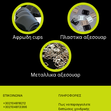
Αφρωδη cups
Πλαστικα αξεσουαρ
Μεταλλικα αξεσουαρ
ΕΠΙΚΟΙΝΩΝΊΑ
ΠΛΗΡΟΦΟΡΊΕΣ
+302104818212
Πως να παραγγειλετε
+302104813366
Εκπτώσεις χονδρικής