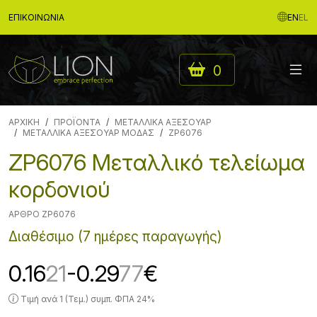
ΕΠΙΚΟΙΝΩΝΊΑ
EN
EL
0
ΑΡΧΙΚΉ
ΠΡΟΪΟΝΤΑ
ΜΕΤΑΛΛΙΚΑ ΑΞΕΣΟΥΑΡ
ΜΕΤΑΛΛΙΚΑ ΑΞΕΣΟΥΑΡ ΜΟΔΑΣ
ZP6076
ZP6076 Μεταλλικό τελείωμα
κορδονιού
ΆΡΘΡΟ ZP6076
Διαθέσιμο (7 ημέρες παραγωγής)
0.16
21
-0.29
77
€
Τιμή ανά 1 (Τεμ.) συμπ. ΦΠΑ 24%