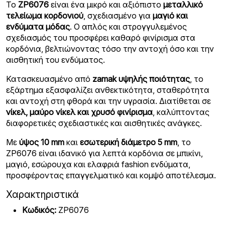
Το
ZP6076
είναι ένα μικρό και αξιόπιστο
μεταλλικό
τελείωμα κορδονιού
, σχεδιασμένο για
μαγιό και
ενδύματα μόδας
. Ο απλός και στρογγυλεμένος
σχεδιασμός του προσφέρει καθαρό φινίρισμα στα
κορδόνια, βελτιώνοντας τόσο την αντοχή όσο και την
αισθητική του ενδύματος.
Κατασκευασμένο από
zamak υψηλής ποιότητας
, το
εξάρτημα εξασφαλίζει ανθεκτικότητα, σταθερότητα
και αντοχή στη φθορά και την υγρασία. Διατίθεται σε
νίκελ, μαύρο νίκελ και χρυσό φινίρισμα
, καλύπτοντας
διαφορετικές σχεδιαστικές και αισθητικές ανάγκες.
Με
ύψος 10 mm
και
εσωτερική διάμετρο 5 mm
, το
ZP6076 είναι ιδανικό για λεπτά κορδόνια σε μπικίνι,
μαγιό, εσώρουχα και ελαφριά fashion ενδύματα,
προσφέροντας επαγγελματικό και κομψό αποτέλεσμα.
Χαρακτηριστικά
Κωδικός:
ZP6076