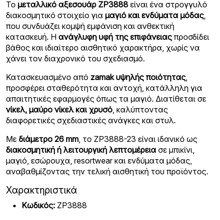
Το
μεταλλικό αξεσουάρ ZP3888
είναι ένα στρογγυλό
διακοσμητικό στοιχείο για
μαγιό και ενδύματα μόδας
,
που συνδυάζει κομψή εμφάνιση και ανθεκτική
κατασκευή. Η
ανάγλυφη υφή της επιφάνειας
προσδίδει
βάθος και ιδιαίτερο αισθητικό χαρακτήρα, χωρίς να
χάνει τον διαχρονικό του σχεδιασμό.
Κατασκευασμένο από
zamak υψηλής ποιότητας
,
προσφέρει σταθερότητα και αντοχή, κατάλληλη για
απαιτητικές εφαρμογές όπως τα μαγιό. Διατίθεται σε
νίκελ, μαύρο νίκελ και χρυσό
, καλύπτοντας
διαφορετικές σχεδιαστικές ανάγκες και στυλ.
Με
διάμετρο 26 mm
, το ZP3888-23 είναι ιδανικό ως
διακοσμητική ή λειτουργική λεπτομέρεια
σε μπικίνι,
μαγιό, εσώρουχα, resortwear και ενδύματα μόδας,
αναβαθμίζοντας την τελική αισθητική του προϊόντος.
Χαρακτηριστικά
Κωδικός:
ZP3888