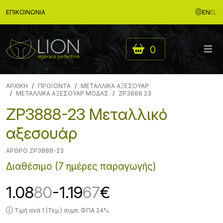
ΕΠΙΚΟΙΝΩΝΊΑ
EN
EL
0
ΑΡΧΙΚΉ
ΠΡΟΪΟΝΤΑ
ΜΕΤΑΛΛΙΚΑ ΑΞΕΣΟΥΑΡ
ΜΕΤΑΛΛΙΚΑ ΑΞΕΣΟΥΑΡ ΜΟΔΑΣ
ZP3888 23
ZP3888-23 Μεταλλικό
αξεσουάρ
ΆΡΘΡΟ ZP3888-23
Διαθέσιμο (7 ημέρες παραγωγής)
1.08
80
-1.19
67
€
Τιμή ανά 1 (Τεμ.) συμπ. ΦΠΑ 24%