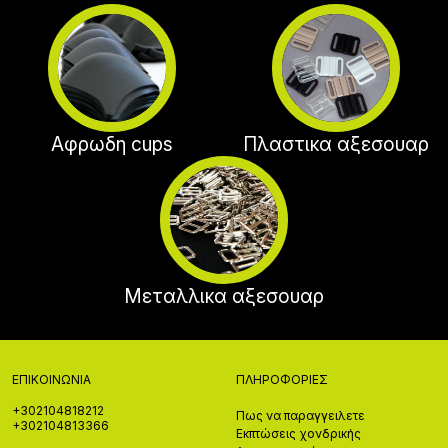
Αφρωδη cups
Πλαστικα αξεσουαρ
Μεταλλικα αξεσουαρ
ΕΠΙΚΟΙΝΩΝΊΑ
ΠΛΗΡΟΦΟΡΊΕΣ
+302104818212
Πως να παραγγειλετε
+302104813366
Εκπτώσεις χονδρικής