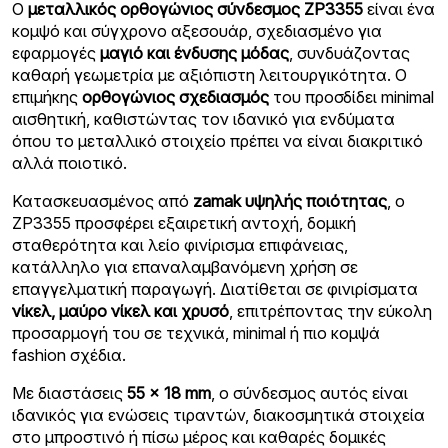
Ο
μεταλλικός ορθογώνιος σύνδεσμος ZP3355
είναι ένα
κομψό και σύγχρονο αξεσουάρ, σχεδιασμένο για
εφαρμογές
μαγιό και ένδυσης μόδας
, συνδυάζοντας
καθαρή γεωμετρία με αξιόπιστη λειτουργικότητα. Ο
επιμήκης
ορθογώνιος σχεδιασμός
του προσδίδει minimal
αισθητική, καθιστώντας τον ιδανικό για ενδύματα
όπου το μεταλλικό στοιχείο πρέπει να είναι διακριτικό
αλλά ποιοτικό.
Κατασκευασμένος από
zamak υψηλής ποιότητας
, ο
ZP3355 προσφέρει εξαιρετική αντοχή, δομική
σταθερότητα και λείο φινίρισμα επιφάνειας,
κατάλληλο για επαναλαμβανόμενη χρήση σε
επαγγελματική παραγωγή. Διατίθεται σε φινιρίσματα
νίκελ, μαύρο νίκελ και χρυσό
, επιτρέποντας την εύκολη
προσαρμογή του σε τεχνικά, minimal ή πιο κομψά
fashion σχέδια.
Με διαστάσεις
55 × 18 mm
, ο σύνδεσμος αυτός είναι
ιδανικός για ενώσεις τιραντών, διακοσμητικά στοιχεία
στο μπροστινό ή πίσω μέρος και καθαρές δομικές