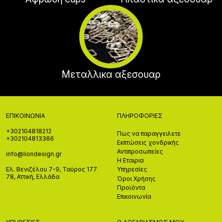
Μεταλλικα αξεσουαρ
ΕΠΙΚΟΙΝΩΝΊΑ
ΠΛΗΡΟΦΟΡΊΕΣ
+302104818212
Πως να παραγγειλετε
+302104813366
Εκπτώσεις χονδρικής
Αντιπροσωπείες
info@liondesign.gr
Η Εταιρια
Ελ. Βενιζέλου 7-9, Ταύρος 177
Υπηρεσίες
78, Αττική, Ελλάδα
Όροι Χρήσης
Προϊόντα
Επικοινωνία