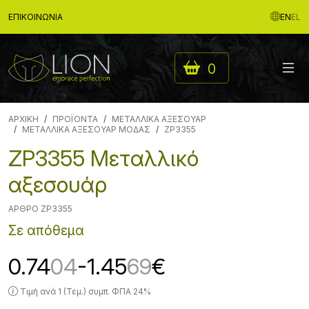
ΕΠΙΚΟΙΝΩΝΊΑ
EN
EL
0
ΑΡΧΙΚΉ
ΠΡΟΪΟΝΤΑ
ΜΕΤΑΛΛΙΚΑ ΑΞΕΣΟΥΑΡ
ΜΕΤΑΛΛΙΚΑ ΑΞΕΣΟΥΑΡ ΜΟΔΑΣ
ZP3355
ZP3355 Μεταλλικό
αξεσουάρ
ΆΡΘΡΟ ZP3355
Σε απόθεμα
0.74
04
-1.45
69
€
Τιμή ανά 1 (Τεμ.) συμπ. ΦΠΑ 24%