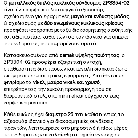
Ο
μεταλλικός διπλός κυκλικός σύνδεσμος ZP3354-02
είναι ένα κομψό και λειτουργικό αξεσουάρ,
σχεδιασμένο για εφαρμογές
μαγιό και ένδυσης μόδας
.
Ο σχεδιασμός με
δύο ενωμένους κυκλικούς κρίκους
προσφέρει ισορροπία μεταξύ διακοσμητικής αισθητικής
και αξιοπιστίας, καθιστώντας τον ιδανικό για σημεία
του ενδύματος που παραμένουν ορατά.
Κατασκευασμένος από
zamak υψηλής ποιότητας
, ο
ZP3304-02 προσφέρει εξαιρετική αντοχή,
σταθερότητα διαστάσεων και μεγάλη διάρκεια ζωής,
ακόμη και σε απαιτητικές εφαρμογές. Διατίθεται σε
φινιρίσματα
νίκελ, μαύρο νίκελ και χρυσό
,
επιτρέποντας την εύκολη προσαρμογή του σε
διαφορετικά στυλ, από minimal και σύγχρονα έως
κομψά και premium.
Κάθε κύκλος έχει
διάμετρο 25 mm
, καθιστώντας το
αξεσουάρ ιδανικό για διακοσμητικές συνδέσεις
τιραντών, λεπτομέρειες στο μπροστινό ή πίσω μέρος
του ενδύματος και καλαίσθητα σημεία ένωσης σε