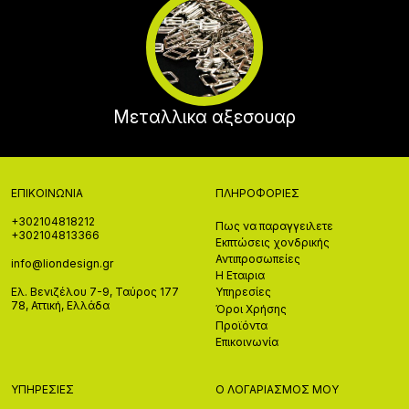
Μεταλλικα αξεσουαρ
ΕΠΙΚΟΙΝΩΝΊΑ
ΠΛΗΡΟΦΟΡΊΕΣ
+302104818212
Πως να παραγγειλετε
+302104813366
Εκπτώσεις χονδρικής
Αντιπροσωπείες
info@liondesign.gr
Η Εταιρια
Ελ. Βενιζέλου 7-9, Ταύρος 177
Υπηρεσίες
78, Αττική, Ελλάδα
Όροι Χρήσης
Προϊόντα
Επικοινωνία
ΥΠΗΡΕΣΊΕΣ
Ο ΛΟΓΑΡΙΑΣΜΌΣ ΜΟΥ