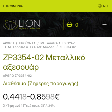
ΕΠΙΚΟΙΝΩΝΊΑ
EN
EL
0
ΑΡΧΙΚΉ
ΠΡΟΪΟΝΤΑ
ΜΕΤΑΛΛΙΚΑ ΑΞΕΣΟΥΑΡ
ΜΕΤΑΛΛΙΚΑ ΑΞΕΣΟΥΑΡ ΜΟΔΑΣ
ZP3354 02
ZP3354-02 Μεταλλικό
αξεσουάρ
ΆΡΘΡΟ ZP3354-02
Διαθέσιμο (7 ημέρες παραγωγής)
0.44
18
-0.85
98
€
Τιμή ανά 1 (Τεμ.) συμπ. ΦΠΑ 24%