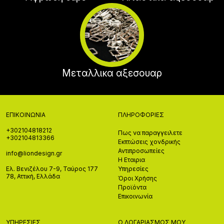
Μεταλλικα αξεσουαρ
ΕΠΙΚΟΙΝΩΝΊΑ
ΠΛΗΡΟΦΟΡΊΕΣ
+302104818212
Πως να παραγγειλετε
+302104813366
Εκπτώσεις χονδρικής
Αντιπροσωπείες
info@liondesign.gr
Η Εταιρια
Ελ. Βενιζέλου 7-9, Ταύρος 177
Υπηρεσίες
78, Αττική, Ελλάδα
Όροι Χρήσης
Προϊόντα
Επικοινωνία
ΥΠΗΡΕΣΊΕΣ
Ο ΛΟΓΑΡΙΑΣΜΌΣ ΜΟΥ