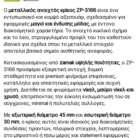
Ο
μεταλλικός ανοιχτός κρίκος ZP-3166
είναι ένα
εντυπωσιακό και κομψό αξεσουάρ, σχεδιασμένο για
εφαρμογές
μαγιό και ένδυσης μόδας
, με έντονο
διακοσμητικό χαρακτήρα. Το ανοιχτό κυκλικό σχήμα
και το λείο, στρογγυλεμένο προφίλ του τον καθιστούν
ιδανικό για σχέδια όπου το μεταλλικό στοιχείο
αποτελεί βασικό σημείο αισθητικής αναφοράς.
Κατασκευασμένος από
zamak υψηλής ποιότητας
, ο ZP-
3166 προσφέρει εξαιρετική αντοχή, δομική
σταθερότητα και premium φινίρισμα επιφάνειας,
κατάλληλο για απαιτητικές εφαρμογές και συχνή
χρήση. Διατίθεται σε φινιρίσματα
νίκελ, μαύρο νίκελ και
χρυσό
, επιτρέποντας την εύκολη ενσωμάτωσή του σε
σύγχρονες, minimal ή πολυτελείς συλλογές.
Με
εξωτερική διάμετρο 45 mm
και
εσωτερική διάμετρο
30 mm
, ο κρίκος αυτός είναι ιδανικός για διακοσμητικές
συνδέσεις τιραντών, πλευρικά στοιχεία, λεπτομέρειες
στο μπροστινό ή πίσω μέρος και statement εφαρμογές