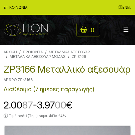
ΕΠΙΚΟΙΝΩΝΊΑ
EN
EL
0
ΑΡΧΙΚΉ
ΠΡΟΪΟΝΤΑ
ΜΕΤΑΛΛΙΚΑ ΑΞΕΣΟΥΑΡ
ΜΕΤΑΛΛΙΚΑ ΑΞΕΣΟΥΑΡ ΜΟΔΑΣ
ZP 3166
ZP3166 Μεταλλικό αξεσουάρ
ΆΡΘΡΟ ZP-3166
Διαθέσιμο (7 ημέρες παραγωγής)
2.00
87
-3.97
00
€
Τιμή ανά 1 (Τεμ.) συμπ. ΦΠΑ 24%