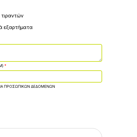
ς τιραντών
κά εξαρτήματα
M)
ΊΑ ΠΡΟΣΩΠΙΚΏΝ ΔΕΔΟΜΈΝΩΝ