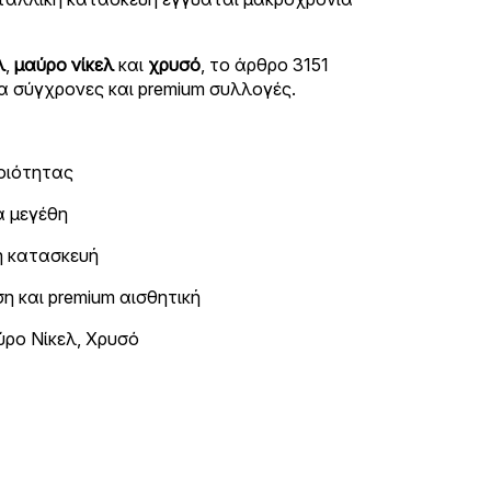
λ
,
μαύρο νίκελ
και
χρυσό
, το άρθρο 3151
ια σύγχρονες και premium συλλογές.
οιότητας
ά μεγέθη
η κατασκευή
ση και premium αισθητική
ύρο Νίκελ, Χρυσό