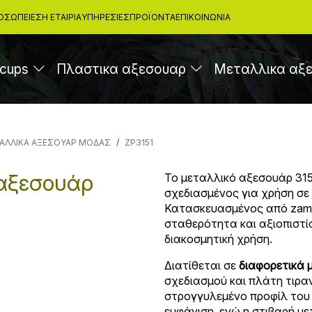
ΟΣΩΠΕΊΕΣ
Η ΕΤΑΙΡΙΑ
ΥΠΗΡΕΣΊΕΣ
ΠΡΟΪΌΝΤΑ
ΕΠΙΚΟΙΝΩΝΊΑ
cups
Πλαστικα αξεσουαρ
Μεταλλικα αξ
ΑΛΛΙΚΑ ΑΞΕΣΟΥΑΡ ΜΟΔΑΣ
ZP3151
 αξεσουάρ
Το μεταλλικό αξεσουάρ 3151
σχεδιασμένος για χρήση σε
Κατασκευασμένος από zama
σταθερότητα και αξιοπιστία
διακοσμητική χρήση.
Διατίθεται σε
διαφορετικά 
σχεδιασμού και πλάτη τιραν
στρογγυλεμένο προφίλ του
εμφάνιση, ενώ η στιβαρή μ