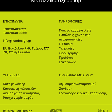
Μεταλλικα αξεσουαρ
ΕΠΙΚΟΙΝΩΝΊΑ
ΠΛΗΡΟΦΟΡΊΕΣ
+302104818212
Πως να παραγγειλετε
+302104813366
Εκπτώσεις χονδρικής
Αντιπροσωπείες
info@liondesign.gr
Η Εταιρια
Ελ. Βενιζέλου 7-9, Ταύρος 177
Υπηρεσίες
78, Αττική, Ελλάδα
Όροι Χρήσης
Προϊόντα
Επικοινωνία
ΥΠΗΡΕΣΊΕΣ
Ο ΛΟΓΑΡΙΑΣΜΌΣ ΜΟΥ
Κοπή με λέιζερ
Δημιουργία λογαριασμού
Κατασκευή καλουπιών
Σύνδεση
Διαμόρφωση υφάσματος
Επαναφορά κωδικού πρόσβασης
Ρούχα χωρίς ραφές
© 2026 Lion Design
EN
EL