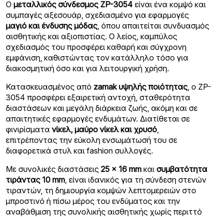
Ο
μεταλλικός σύνδεσμος ZP-3054
είναι ένα κομψό και
συμπαγές αξεσουάρ, σχεδιασμένο για εφαρμογές
μαγιό και ένδυσης μόδας
, όπου απαιτείται συνδυασμός
αισθητικής και αξιοπιστίας. Ο λείος, καμπύλος
σχεδιασμός του προσφέρει καθαρή και σύγχρονη
εμφάνιση, καθιστώντας τον κατάλληλο τόσο για
διακοσμητική όσο και για λειτουργική χρήση.
Κατασκευασμένος από
zamak υψηλής ποιότητας
, ο ZP-
3054 προσφέρει εξαιρετική αντοχή, σταθερότητα
διαστάσεων και μεγάλη διάρκεια ζωής, ακόμη και σε
απαιτητικές εφαρμογές ενδυμάτων. Διατίθεται σε
φινιρίσματα
νίκελ, μαύρο νίκελ και χρυσό
,
επιτρέποντας την εύκολη ενσωμάτωσή του σε
διαφορετικά στυλ και fashion συλλογές.
Με συνολικές διαστάσεις
25 × 16 mm
και
συμβατότητα
τιράντας 10 mm
, είναι ιδανικός για τη σύνδεση στενών
τιραντών, τη δημιουργία κομψών λεπτομερειών στο
μπροστινό ή πίσω μέρος του ενδύματος και την
αναβάθμιση της συνολικής αισθητικής χωρίς περιττό