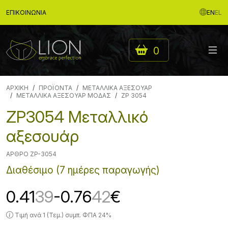
ΕΠΙΚΟΙΝΩΝΊΑ
EN
EL
0
ΑΡΧΙΚΉ
ΠΡΟΪΟΝΤΑ
ΜΕΤΑΛΛΙΚΑ ΑΞΕΣΟΥΑΡ
ΜΕΤΑΛΛΙΚΑ ΑΞΕΣΟΥΑΡ ΜΟΔΑΣ
ZP 3054
ZP3054 Μεταλλικό
αξεσουάρ
ΆΡΘΡΟ ZP-3054
Διαθέσιμο (7 ημέρες παραγωγής)
0.41
39
-0.76
42
€
Τιμή ανά 1 (Τεμ.) συμπ. ΦΠΑ 24%