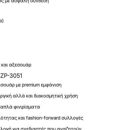
ος με ασφαλή σύνδεση
α)
 και αξεσουάρ
 ZP-3051
εσουάρ με premium εμφάνιση
ργική αλλά και διακοσμητική χρήση
λαπλά φινιρίσματα
ιότητας και fashion-forward συλλογές
πιλογή για σχεδιαστές που αναζητούν