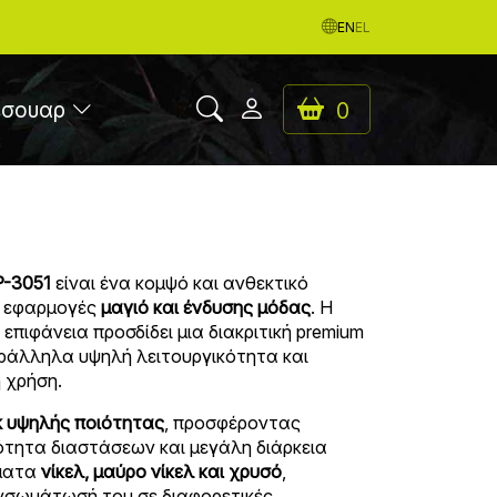
EN
EL
εσουαρ
0
P-3051
είναι ένα κομψό και ανθεκτικό
α εφαρμογές
μαγιό και ένδυσης μόδας
. Η
επιφάνεια προσδίδει μια διακριτική premium
ράλληλα υψηλή λειτουργικότητα και
 χρήση.
 υψηλής ποιότητας
, προσφέροντας
ότητα διαστάσεων και μεγάλη διάρκεια
σματα
νίκελ, μαύρο νίκελ και χρυσό
,
ενσωμάτωσή του σε διαφορετικές