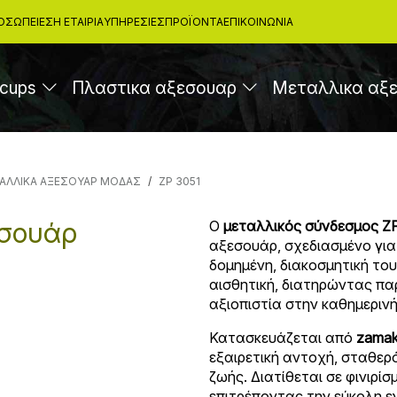
ΟΣΩΠΕΊΕΣ
Η ΕΤΑΙΡΙΑ
ΥΠΗΡΕΣΊΕΣ
ΠΡΟΪΌΝΤΑ
ΕΠΙΚΟΙΝΩΝΊΑ
cups
Πλαστικα αξεσουαρ
Μεταλλικα αξ
ΑΛΛΙΚΑ ΑΞΕΣΟΥΑΡ ΜΟΔΑΣ
ZP 3051
εσουάρ
Ο
μεταλλικός σύνδεσμος Z
αξεσουάρ, σχεδιασμένο γι
δομημένη, διακοσμητική του 
αισθητική, διατηρώντας πα
αξιοπιστία στην καθημερινή
Κατασκευάζεται από
zamak
εξαιρετική αντοχή, σταθερ
ζωής. Διατίθεται σε φινιρί
επιτρέποντας την εύκολη 