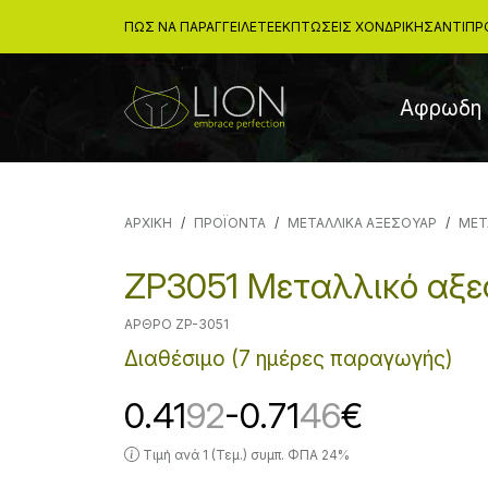
ΠΩΣ ΝΑ ΠΑΡΑΓΓΕΙΛΕΤΕ
ΕΚΠΤΏΣΕΙΣ ΧΟΝΔΡΙΚΉΣ
ΑΝΤΙΠΡ
Αφρωδη 
ΑΡΧΙΚΉ
ΠΡΟΪΟΝΤΑ
ΜΕΤΑΛΛΙΚΑ ΑΞΕΣΟΥΑΡ
ΜΕΤ
ZP3051 Μεταλλικό αξ
ΆΡΘΡΟ ZP-3051
Διαθέσιμο (7 ημέρες παραγωγής)
0.41
92
-0.71
46
€
Τιμή ανά 1 (Τεμ.) συμπ. ΦΠΑ 24%