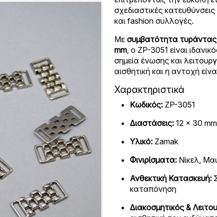
σχεδιαστικές κατευθύνσεις 
και fashion συλλογές.
Με
συμβατότητα τυράντας
mm
, ο ZP-3051 είναι ιδανικ
σημεία ένωσης και λειτουργ
αισθητική και η αντοχή είνα
Χαρακτηριστικά
Κωδικός:
ZP-3051
Διαστάσεις:
12 × 30 mm
Υλικό:
Zamak
Φινιρίσματα:
Νίκελ, Μα
Ανθεκτική Κατασκευή:
Σ
καταπόνηση
Διακοσμητικός & Λειτο