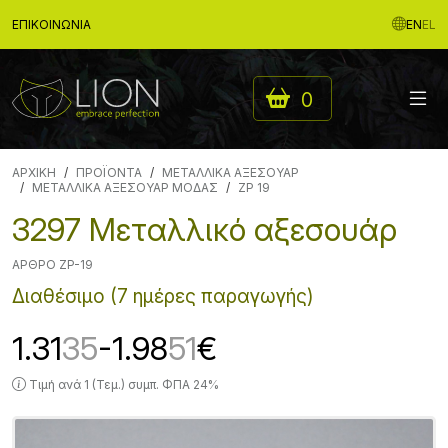
ΕΠΙΚΟΙΝΩΝΊΑ
EN
EL
0
ΑΡΧΙΚΉ
ΠΡΟΪΟΝΤΑ
ΜΕΤΑΛΛΙΚΑ ΑΞΕΣΟΥΑΡ
ΜΕΤΑΛΛΙΚΑ ΑΞΕΣΟΥΑΡ ΜΟΔΑΣ
ZP 19
3297 Μεταλλικό αξεσουάρ
ΆΡΘΡΟ ZP-19
Διαθέσιμο (7 ημέρες παραγωγής)
1.31
35
-1.98
51
€
Τιμή ανά 1 (Τεμ.) συμπ. ΦΠΑ 24%