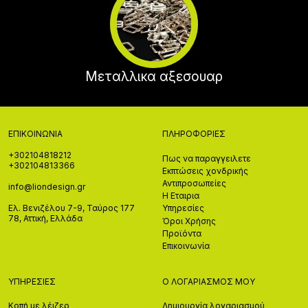
Μεταλλικα αξεσουαρ
ΕΠΙΚΟΙΝΩΝΊΑ
ΠΛΗΡΟΦΟΡΊΕΣ
+302104818212
Πως να παραγγειλετε
+302104813366
Εκπτώσεις χονδρικής
Αντιπροσωπείες
info@liondesign.gr
Η Εταιρια
Ελ. Βενιζέλου 7-9, Ταύρος 177
Υπηρεσίες
78, Αττική, Ελλάδα
Όροι Χρήσης
Προϊόντα
Επικοινωνία
ΥΠΗΡΕΣΊΕΣ
Ο ΛΟΓΑΡΙΑΣΜΌΣ ΜΟΥ
Κοπή με λέιζερ
Δημιουργία λογαριασμού