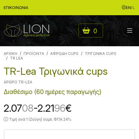
ΕΠΙΚΟΙΝΩΝΊΑ
EN
EL
0
ΑΡΧΙΚΉ
ΠΡΟΪΟΝΤΑ
ΑΦΡΩΔΗ CUPS
ΤΡΙΓΩΝΙΚΑ CUPS
TR LEA
TR-Lea Τριγωνικά cups
ΆΡΘΡΟ TR-LEA
Διαθέσιμο (60 ημέρες παραγωγής)
2.07
08
-2.21
96
€
Τιμή ανά 1 (Ζεύγη) συμπ. ΦΠΑ 24%