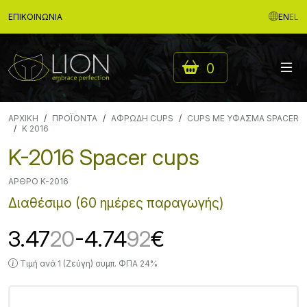
ΕΠΙΚΟΙΝΩΝΊΑ
EN
EL
0
ΑΡΧΙΚΉ
ΠΡΟΪΟΝΤΑ
ΑΦΡΩΔΗ CUPS
CUPS ΜΕ ΥΦΑΣΜΑ SPACER
K 2016
K-2016 Spacer cups
ΆΡΘΡΟ K-2016
Διαθέσιμο (60 ημέρες παραγωγής)
3.47
20
-4.74
92
€
Τιμή ανά 1 (Ζεύγη) συμπ. ΦΠΑ 24%