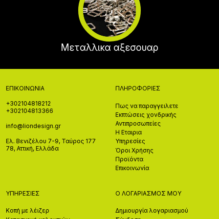
Μεταλλικα αξεσουαρ
ΕΠΙΚΟΙΝΩΝΊΑ
ΠΛΗΡΟΦΟΡΊΕΣ
+302104818212
Πως να παραγγειλετε
+302104813366
Εκπτώσεις χονδρικής
Αντιπροσωπείες
info@liondesign.gr
Η Εταιρια
Ελ. Βενιζέλου 7-9, Ταύρος 177
Υπηρεσίες
78, Αττική, Ελλάδα
Όροι Χρήσης
Προϊόντα
Επικοινωνία
ΥΠΗΡΕΣΊΕΣ
Ο ΛΟΓΑΡΙΑΣΜΌΣ ΜΟΥ
Κοπή με λέιζερ
Δημιουργία λογαριασμού