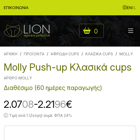
ΕΠΙΚΟΙΝΩΝΊΑ
EN
EL
0
ΑΡΧΙΚΉ
ΠΡΟΪΟΝΤΑ
ΑΦΡΩΔΗ CUPS
ΚΛΑΣΙΚΑ CUPS
MOLLY
Molly Push-up Κλασικά cups
ΆΡΘΡΟ MOLLY
Διαθέσιμο (60 ημέρες παραγωγής)
2.07
08
-2.21
96
€
Τιμή ανά 1 (Ζεύγη) συμπ. ΦΠΑ 24%