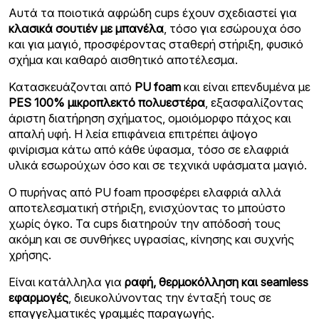
Αυτά τα ποιοτικά αφρώδη cups έχουν σχεδιαστεί για
κλασικά σουτιέν με μπανέλα
, τόσο για εσώρουχα όσο
και για μαγιό, προσφέροντας σταθερή στήριξη, φυσικό
σχήμα και καθαρό αισθητικό αποτέλεσμα.
Κατασκευάζονται από
PU foam
και είναι επενδυμένα με
PES 100% μικροπλεκτό πολυεστέρα
, εξασφαλίζοντας
άριστη διατήρηση σχήματος, ομοιόμορφο πάχος και
απαλή υφή. Η λεία επιφάνεια επιτρέπει άψογο
φινίρισμα κάτω από κάθε ύφασμα, τόσο σε ελαφριά
υλικά εσωρούχων όσο και σε τεχνικά υφάσματα μαγιό.
Ο πυρήνας από PU foam προσφέρει ελαφριά αλλά
αποτελεσματική στήριξη, ενισχύοντας το μπούστο
χωρίς όγκο. Τα cups διατηρούν την απόδοσή τους
ακόμη και σε συνθήκες υγρασίας, κίνησης και συχνής
χρήσης.
Είναι κατάλληλα για
ραφή, θερμοκόλληση και seamless
εφαρμογές
, διευκολύνοντας την ένταξή τους σε
επαγγελματικές γραμμές παραγωγής.