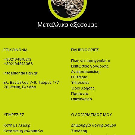
Μεταλλικα αξεσουαρ
ΕΠΙΚΟΙΝΩΝΊΑ
ΠΛΗΡΟΦΟΡΊΕΣ
+302104818212
Πως να παραγγειλετε
+302104813366
Εκπτώσεις χονδρικής
Αντιπροσωπείες
info@liondesign.gr
Η Εταιρια
Ελ. Βενιζέλου 7-9, Ταύρος 177
Υπηρεσίες
78, Αττική, Ελλάδα
Όροι Χρήσης
Προϊόντα
Επικοινωνία
ΥΠΗΡΕΣΊΕΣ
Ο ΛΟΓΑΡΙΑΣΜΌΣ ΜΟΥ
Κοπή με λέιζερ
Δημιουργία λογαριασμού
Κατασκευή καλουπιών
Σύνδεση